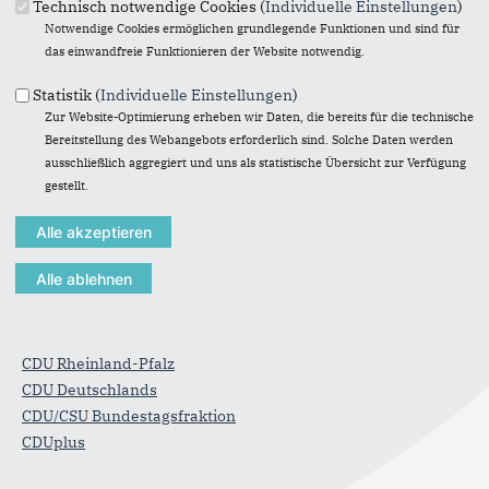
Technisch notwendige Cookies (
Individuelle Einstellungen
)
Notwendige Cookies ermöglichen grundlegende Funktionen und sind für
das einwandfreie Funktionieren der Website notwendig.
Anschrift
Statistik (
Individuelle Einstellungen
)
Zur Website-Optimierung erheben wir Daten, die bereits für die technische
CDU Kaiserslautern-Stadt
Bereitstellung des Webangebots erforderlich sind. Solche Daten werden
Morlauterer Straße 62
ausschließlich aggregiert und uns als statistische Übersicht zur Verfügung
67657
Kaiserslautern
gestellt.
Telefon:
0631 / 31 04 08 42
Fax:
0631 / 31 04 08 44
E-Mail:
info@gs-cdu-kl.de
Im Web
CDU Rheinland-Pfalz
CDU Deutschlands
CDU/CSU Bundestagsfraktion
CDUplus